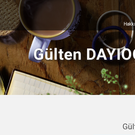
Hakk
Gülten DAYIO
Gül