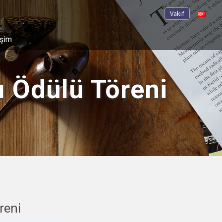
Vakıf
işim
 Ödülü Töreni
reni