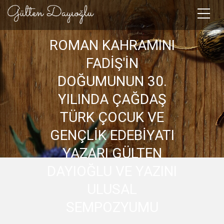
ROMAN KAHRAMINI
FADİŞ'İN
DOĞUMUNUN 30.
YILINDA ÇAĞDAŞ
TÜRK ÇOCUK VE
GENÇLİK EDEBİYATI
YAZARI GÜLTEN
DAYIOĞLU VE YAZINI
ULUSAL
SEMPOZYUMU