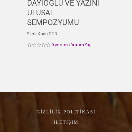
DAYIOĞLU VE YAZINI
ULUSAL
SEMPOZYUMU
Stok Kodu:GT3
0 yorum
/
Yorum Yap
GIZLILIK POLITIKASI
İLETIŞIM